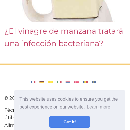
¿El vinagre de manzana tratará
una infección bacteriana?
©
2026
lavozdeecuador.com
This website uses cookies to ensure you get the
best experience on our website.
Learn more
Técnica para hacer ejercicios de fitness. Información
útil sobre el deporte. Las mejores dietas.
Got it!
Alimentación saludable ¡Todo sobre tu salud!