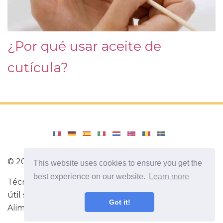
¿Por qué usar aceite de
cutícula?
©
2026
lavozdeecuador.com
This website uses cookies to ensure you get the
best experience on our website.
Learn more
Técnica para hacer ejercicios de fitness. Información
útil sobre el deporte. Las mejores dietas.
Got it!
Alimentación saludable ¡Todo sobre tu salud!