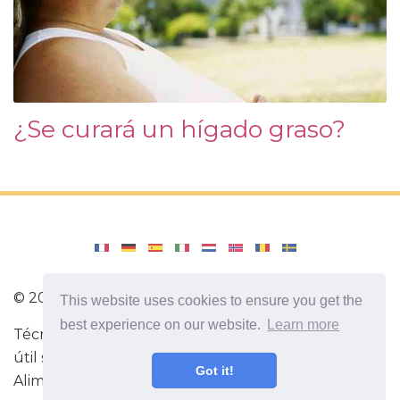
¿Se curará un hígado graso?
©
2026
lavozdeecuador.com
This website uses cookies to ensure you get the
best experience on our website.
Learn more
Técnica para hacer ejercicios de fitness. Información
útil sobre el deporte. Las mejores dietas.
Got it!
Alimentación saludable ¡Todo sobre tu salud!