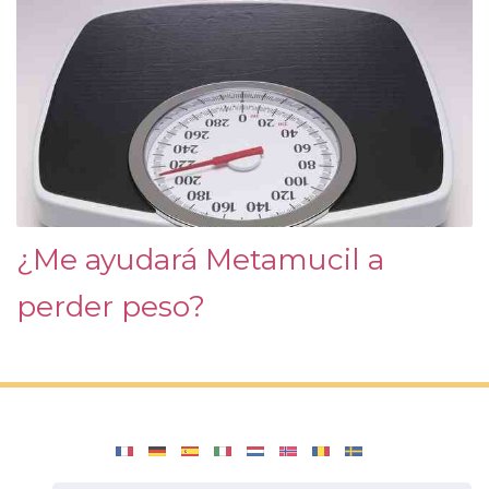
¿Me ayudará Metamucil a
perder peso?