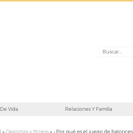
 De Vida
Relaciones Y Familia
l
»
Deportes y fitness
» ¿Por qué es el juego de balonces