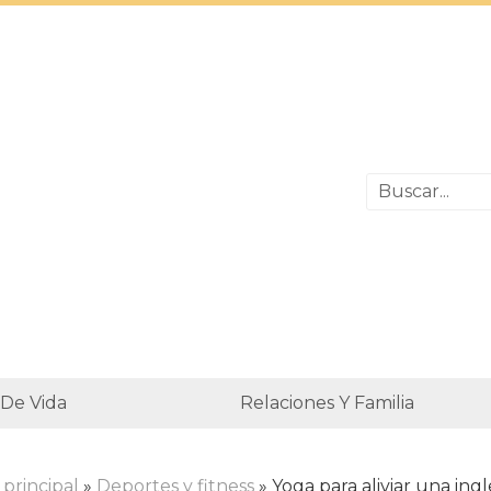
 De Vida
Relaciones Y Familia
principal
»
Deportes y fitness
» Yoga para aliviar una ingl