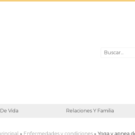
 De Vida
Relaciones Y Familia
rincipal
»
Enfermedades y condiciones
» Yoga y apnea d