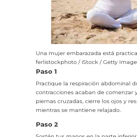
Una mujer embarazada está practica
ferlistockphoto / iStock / Getty Image
Paso 1
Practique la respiración abdominal d
contracciones acaban de comenzar y 
piernas cruzadas, cierre los ojos y res
mientras se mantiene relajado..
Paso 2
Sostén tus manos en la parte inferi